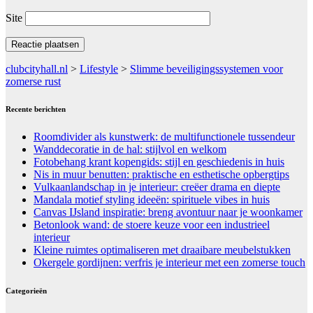
Site
clubcityhall.nl
>
Lifestyle
>
Slimme beveiligingssystemen voor
zomerse rust
Recente berichten
Roomdivider als kunstwerk: de multifunctionele tussendeur
Wanddecoratie in de hal: stijlvol en welkom
Fotobehang krant kopengids: stijl en geschiedenis in huis
Nis in muur benutten: praktische en esthetische opbergtips
Vulkaanlandschap in je interieur: creëer drama en diepte
Mandala motief styling ideeën: spirituele vibes in huis
Canvas IJsland inspiratie: breng avontuur naar je woonkamer
Betonlook wand: de stoere keuze voor een industrieel
interieur
Kleine ruimtes optimaliseren met draaibare meubelstukken
Okergele gordijnen: verfris je interieur met een zomerse touch
Categorieën