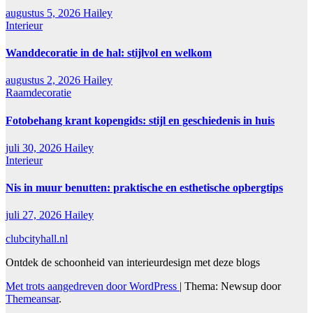
augustus 5, 2026
Hailey
Interieur
Wanddecoratie in de hal: stijlvol en welkom
augustus 2, 2026
Hailey
Raamdecoratie
Fotobehang krant kopengids: stijl en geschiedenis in huis
juli 30, 2026
Hailey
Interieur
Nis in muur benutten: praktische en esthetische opbergtips
juli 27, 2026
Hailey
clubcityhall.nl
Ontdek de schoonheid van interieurdesign met deze blogs
Met trots aangedreven door WordPress
|
Thema: Newsup door
Themeansar
.