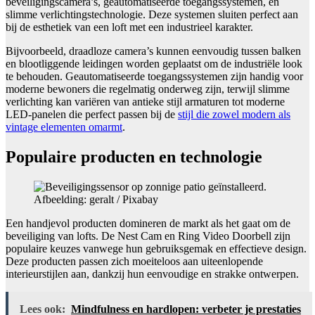
beveiligingscamera’s, geautomatiseerde toegangssystemen, en
slimme verlichtingstechnologie. Deze systemen sluiten perfect aan
bij de esthetiek van een loft met een industrieel karakter.
Bijvoorbeeld, draadloze camera’s kunnen eenvoudig tussen balken
en blootliggende leidingen worden geplaatst om de industriële look
te behouden. Geautomatiseerde toegangssystemen zijn handig voor
moderne bewoners die regelmatig onderweg zijn, terwijl slimme
verlichting kan variëren van antieke stijl armaturen tot moderne
LED-panelen die perfect passen bij de
stijl die zowel modern als
vintage elementen omarmt
.
Populaire producten en technologie
Afbeelding: geralt / Pixabay
Een handjevol producten domineren de markt als het gaat om de
beveiliging van lofts. De Nest Cam en Ring Video Doorbell zijn
populaire keuzes vanwege hun gebruiksgemak en effectieve design.
Deze producten passen zich moeiteloos aan uiteenlopende
interieurstijlen aan, dankzij hun eenvoudige en strakke ontwerpen.
Lees ook:
Mindfulness en hardlopen: verbeter je prestaties