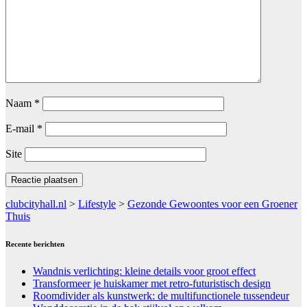
Naam
*
E-mail
*
Site
clubcityhall.nl
>
Lifestyle
>
Gezonde Gewoontes voor een Groener
Thuis
Recente berichten
Wandnis verlichting: kleine details voor groot effect
Transformeer je huiskamer met retro-futuristisch design
Roomdivider als kunstwerk: de multifunctionele tussendeur