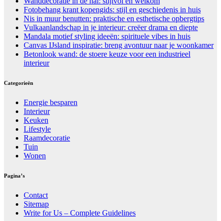
Wanddecoratie in de hal: stijlvol en welkom
Fotobehang krant kopengids: stijl en geschiedenis in huis
Nis in muur benutten: praktische en esthetische opbergtips
Vulkaanlandschap in je interieur: creëer drama en diepte
Mandala motief styling ideeën: spirituele vibes in huis
Canvas IJsland inspiratie: breng avontuur naar je woonkamer
Betonlook wand: de stoere keuze voor een industrieel
interieur
Categorieën
Energie besparen
Interieur
Keuken
Lifestyle
Raamdecoratie
Tuin
Wonen
Pagina’s
Contact
Sitemap
Write for Us – Complete Guidelines