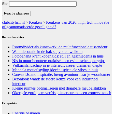
Site
clubcityhall.nl
>
Keuken
>
Keukens van 2026: high-tech innovatie
of geautomatiseerde gezelligheid?
Recente berichten
Roomdivider als kunstwerk: de multifunctionele tussendeur
Wanddecoratie in de hal: stijlvol en welkom
Fotobehang krant kopengids: stijl en geschiedenis in huis
Nis in muur benutten: praktische en esthetische opbergtips
Vulkaanlandschap in je interieur: creëer drama en diepte
Mandala motief styling ideeën: spirituele vibes in huis
Canvas IJsland inspiratie: breng avontuur naar je woonkamer
Betonlook wand: de stoere keuze voor een industrieel
interieur
Kleine ruimtes optimaliseren met draaibare meubelstukken
Okergele gordijnen: verfris je interieur met een zomerse touch
Categorieën
Energie besparen