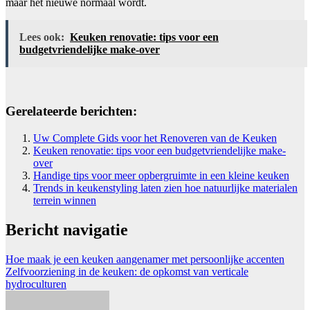
maar het nieuwe normaal wordt.
Lees ook:
Keuken renovatie: tips voor een
budgetvriendelijke make-over
Gerelateerde berichten:
Uw Complete Gids voor het Renoveren van de Keuken
Keuken renovatie: tips voor een budgetvriendelijke make-
over
Handige tips voor meer opbergruimte in een kleine keuken
Trends in keukenstyling laten zien hoe natuurlijke materialen
terrein winnen
Bericht navigatie
Hoe maak je een keuken aangenamer met persoonlijke accenten
Zelfvoorziening in de keuken: de opkomst van verticale
hydroculturen