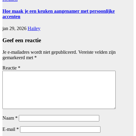
Hoe maak je een keuken aangenamer met persoonlijke
accenten
jan 29, 2026
Hailey
Geef een reactie
Je e-mailadres wordt niet gepubliceerd.
Vereiste velden zijn
gemarkeerd met
*
Reactie
*
Naam
*
E-mail
*